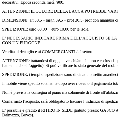
decorativi. Epoca seconda metà ‘900.
ATTENZIONE: IL COLORE DELLA LACCA POTREBBE VARIA
DIMENSIONI: alt 80,5 – largh 39,5 – prof 30,5 (prof con maniglia 
SPEDIZIONE: euro 60,00 + euro 10,00 per le isole.
E’ NECESSARIO INDICARE PRIMA DELL’ACQUISTO SE L
CON UN FURGONE.
Vendita al dettaglio e ai COMMERCIANTI del settore.
ATTENZIONE: trattandosi di oggetti vecchi/antichi non è esclusa la pos
l’autenticità dell’oggetto). Si può verificare lo stato generale del mobil
SPEDIZIONE: i tempi di spedizione sono di circa una settimana/dieci gi
Il mobile viene spedito solamente dopo aver ricevuto il pagamento tota
Non è prevista la consegna al piano ma solamente di fronte all’abitaz
Confermato l’acquisto, sarà obbligatorio lasciare l’indirizzo di spedizion
E’ possibile e gradito il RITIRO IN SEDE gratuito presso: GASCO 
Dalmazzo, Boves).