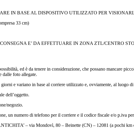
RE IN BASE AL DISPOSITIVO UTILIZZATO PER VISIONAR
compresa 33 cm)
A CONSEGNA E’ DA EFFETTUARE IN ZONA ZTL/CENTRO ST
sibilità, ed è da tenere in considerazione, che possano mancare piccoli 
e dalle foto allegate.
orni e variano in base al corriere utilizzato e, ovviamente, al luogo d
le dell’oggetto.
ione/negozio.
e, un numero di telefono per il corriere e il codice fiscale e/o p.iva per 
ANTICHITA’ – via Mondovì, 80 – Beinette (CN) – 12081 (a pochi km 